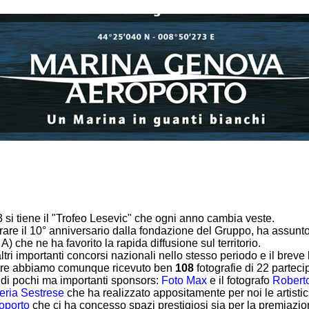
 si tiene il "Trofeo Lesevic" che ogni anno cambia veste.
are il 10° anniversario dalla fondazione del Gruppo, ha assunto
 che ne ha favorito la rapida diffusione sul territorio.
 altri importanti concorsi nazionali nello stesso periodo e il bre
pere abbiamo comunque ricevuto ben
108
fotografie di 22 partecipa
di pochi ma importanti sponsors:
Foto Max
e il fotografo
Robert
eria Sestrese
che ha realizzato appositamente per noi le artist
oporto
che ci ha concesso spazi prestigiosi sia per la premiazio