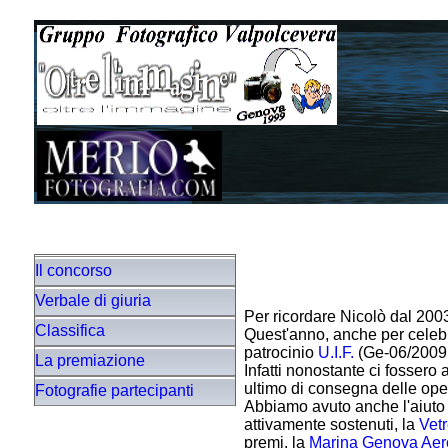
Il concorso
Verbale di giuria
Per ricordare Nicolò dal 2003
Classifica
Quest'anno, anche per celebr
patrocinio
U.I.F.
(Ge-06/2009 A)
La premiazione
Infatti nonostante ci fossero
ultimo di consegna delle o
Fotografie partecipanti
Abbiamo avuto anche l'aiuto 
attivamente sostenuti, la
Vetr
premi, la
Marina Genova Aer