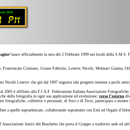
osto 2026
00 PM
agine
”nasce ufficialmente la sera del 2 Febbraio 1999 nei locali della S.M.S.
, Francescato Cristiano, Grasso Fabrizio, Lesevic Nicolò, Molinari Gianna, O
nto Nicolò Lesevic che già dal 1997 sognava tale progetto insieme a pochi amic
 2005 è affiliato alla F.I.A.F. Federazione Italiana Associazioni Fotografiche, 
iche della fotografia in ogni sua applicazione ed evoluzione;
verso l’esterno
div
re fotografiche, collettive o personali, di Soci o di Terzi, partecipare a mostre
fine a quelle sopraelencate, collaborando soprattutto con Enti ed Organi d’Info
Associazione Amici del Boschetto che porta il Gruppo a trasferire sede ed attiv