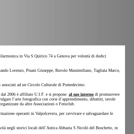
 Filarmonica in Via S.Quirico 74 a Genova per volontà di dodici
rlando Lorenzo, Pisani Giuseppe, Ruvolo Massimiliano, Tagliata Marco,
i associati ad un Circolo Culturale di Pontedecimo.
dal 2006 è affiliato U.I.F. e si propone:
al suo interno
di promuovere
ulgare l’arte fotografica con corsi d’apprendimento, dibattiti, tavole
 organizzate da altre Associazioni o Fotoclub.
rmazione operanti in Valpolcevera, per ravvivare e salvaguardare le
ità negli storici locali dell’Antica Abbazia S.Nicolò del Boschetto, in