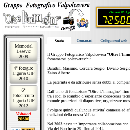
Giovedì 06 Ag
7:25:
Contattaci
Collegamenti web
Storia
Memorial
Lesevic
Il Gruppo Fotografico Valpolcevera “
Oltre l’Imm
2009
fotoamatori polceveraschi:
4° fotogiro
Barattini Massimo, Cordara Sergio, Divano Sergio
Liguria UIF
Zaino Alberto.
2010
La paternità è da attribuire senza dubbi al compia
6°
Dall’anno di fondazione “Oltre L’immagine” fino al
fotocircuito
tra i soci lo scambio d’esperienze conoscenze tecn
Liguria UIF
rotonde proiezioni di diapositive; organizzare most
2012
Svolgere quindi qualunque attivita’ connessa ed af
Visitatori
tradizioni della nostra Vallata.
20600
Nel
2003
nasce un’importante collaborazione con l’
Via del Boschetto 29, fino al 2014.