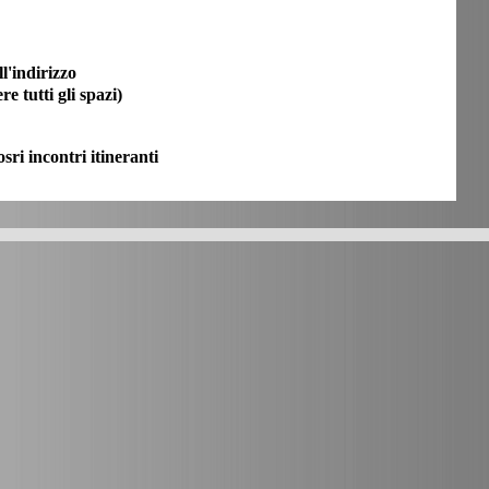
ll'indirizzo
re tutti gli spazi)
ri incontri itineranti