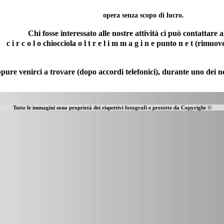
opera senza scopo di lucro.
Chi fosse interessato alle nostre attività ci può contattare a
c i r c o l o chiocciola o l t r e l i m m a g i n e punto n e t (rimuove
pure venirci a trovare (dopo accordi telefonici), durante uno dei nos
Tutte le immagini sono proprietà dei rispettivi fotografi e protette da Copyright ©